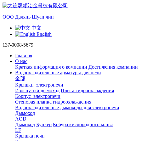
ООО Далянь Шуан лин
中文
English
137-0008-5679
Главная
О нас
Краткая информация о компании
Достижения компании
Водоохладительные арматуры для печи
全部
Крышки электропечи
Изогнутый дымоход
Плита гидроохлаждения
Корпус электропечи
Стеновая планка гидроохлаждения
Водоохладительные дымоходы для электропечи
Дымоход
AOD
Дымоход
Бункер
Кобура кислородного копья
LF
Крышка печи