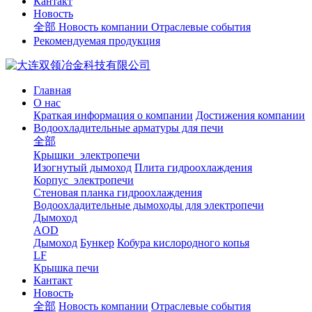
Кантакт
Новость
全部
Новость компании
Отраслевые события
Рекомендуемая продукция
Главная
О нас
Краткая информация о компании
Достижения компании
Водоохладительные арматуры для печи
全部
Крышки электропечи
Изогнутый дымоход
Плита гидроохлаждения
Корпус электропечи
Стеновая планка гидроохлаждения
Водоохладительные дымоходы для электропечи
Дымоход
AOD
Дымоход
Бункер
Кобура кислородного копья
LF
Крышка печи
Кантакт
Новость
全部
Новость компании
Отраслевые события