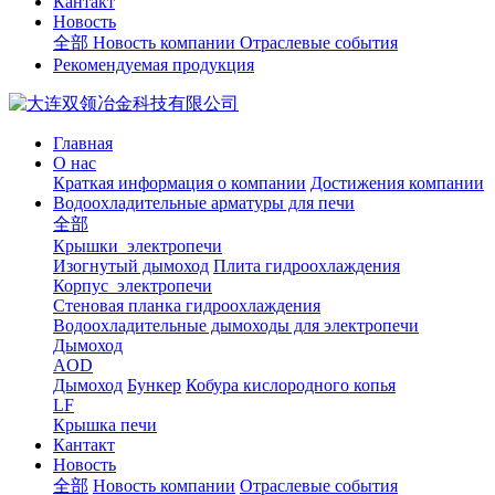
Кантакт
Новость
全部
Новость компании
Отраслевые события
Рекомендуемая продукция
Главная
О нас
Краткая информация о компании
Достижения компании
Водоохладительные арматуры для печи
全部
Крышки электропечи
Изогнутый дымоход
Плита гидроохлаждения
Корпус электропечи
Стеновая планка гидроохлаждения
Водоохладительные дымоходы для электропечи
Дымоход
AOD
Дымоход
Бункер
Кобура кислородного копья
LF
Крышка печи
Кантакт
Новость
全部
Новость компании
Отраслевые события