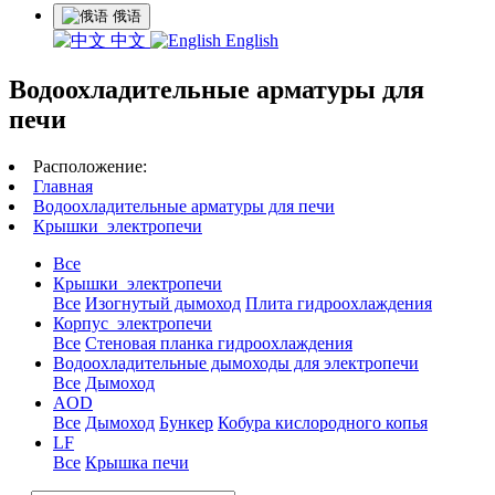
俄语
中文
English
Водоохладительные арматуры для
печи
Расположение:
Главная
Водоохладительные арматуры для печи
Крышки электропечи
Все
Крышки электропечи
Все
Изогнутый дымоход
Плита гидроохлаждения
Корпус электропечи
Все
Стеновая планка гидроохлаждения
Водоохладительные дымоходы для электропечи
Все
Дымоход
AOD
Все
Дымоход
Бункер
Кобура кислородного копья
LF
Все
Крышка печи