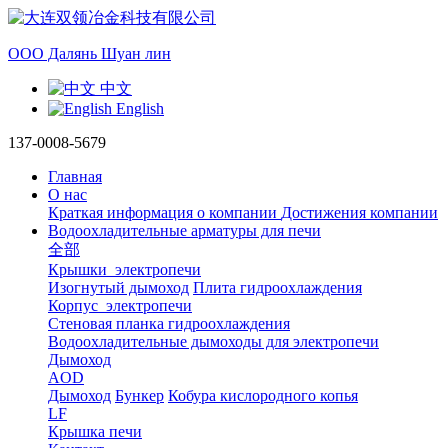
ООО Далянь Шуан лин
中文
English
137-0008-5679
Главная
О нас
Краткая информация о компании
Достижения компании
Водоохладительные арматуры для печи
全部
Крышки электропечи
Изогнутый дымоход
Плита гидроохлаждения
Корпус электропечи
Стеновая планка гидроохлаждения
Водоохладительные дымоходы для электропечи
Дымоход
AOD
Дымоход
Бункер
Кобура кислородного копья
LF
Крышка печи